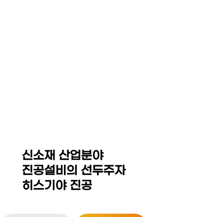
☰
HEZKIAH VACUUM CO,.
LED Equipment System
Thin Film Coating / MOCVD Equipment
Sintering Furnace / Hot Press
Isostatic Press(Dry Bag,CIP,WP,HIP)
신소재 산업분야
진공설비의 선두주자
히스기야 진공