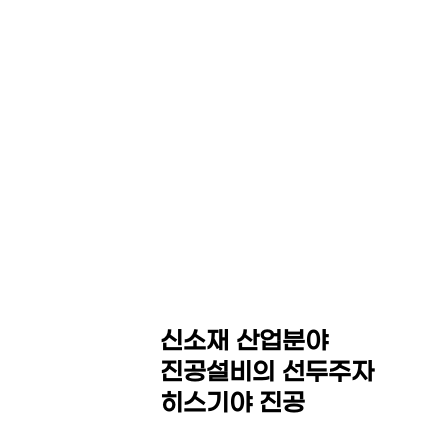
HEZKIAH VACUUM CO,.
LED Equipment System
Thin Film Coating / MOCVD Equipment
Sintering Furnace / Hot Press
Isostatic Press(Dry Bag,CIP,WP,HIP)
신소재 산업분야
진공설비의 선두주자
히스기야 진공