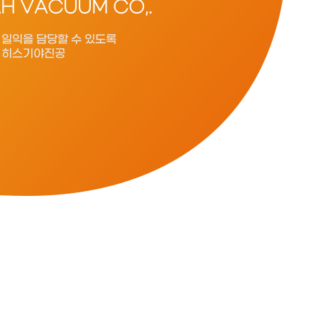
AH VACUUM CO,.
 일익을 담당할 수 있도록
 히스기야진공