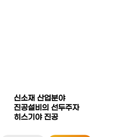
☰
HEZKIAH VACUUM CO,.
LED Equipment System
Thin Film Coating / MOCVD Equipment
Sintering Furnace / Hot Press
Isostatic Press(Dry Bag,CIP,WP,HIP)
신소재 산업분야
진공설비의 선두주자
히스기야 진공