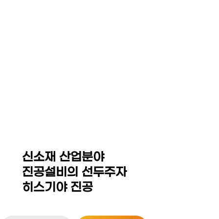
☰
HEZKIAH VACUUM CO,.
LED Equipment System
Thin Film Coating / MOCVD Equipment
Sintering Furnace / Hot Press
Isostatic Press(Dry Bag,CIP,WP,HIP)
신소재 산업분야
진공설비의 선두주자
히스기야 진공