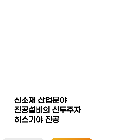
☰
HEZKIAH VACUUM CO,.
LED Equipment System
Thin Film Coating / MOCVD Equipment
Sintering Furnace / Hot Press
Isostatic Press(Dry Bag,CIP,WP,HIP)
신소재 산업분야
진공설비의 선두주자
히스기야 진공