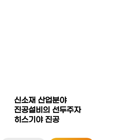
☰
HEZKIAH VACUUM CO,.
LED Equipment System
Thin Film Coating / MOCVD Equipment
Sintering Furnace / Hot Press
Isostatic Press(Dry Bag,CIP,WP,HIP)
신소재 산업분야
진공설비의 선두주자
히스기야 진공