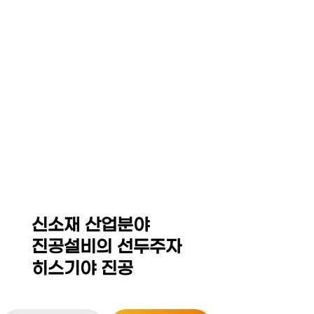
☰
HEZKIAH VACUUM CO,.
LED Equipment System
Thin Film Coating / MOCVD Equipment
Sintering Furnace / Hot Press
Isostatic Press(Dry Bag,CIP,WP,HIP)
신소재 산업분야
진공설비의 선두주자
히스기야 진공