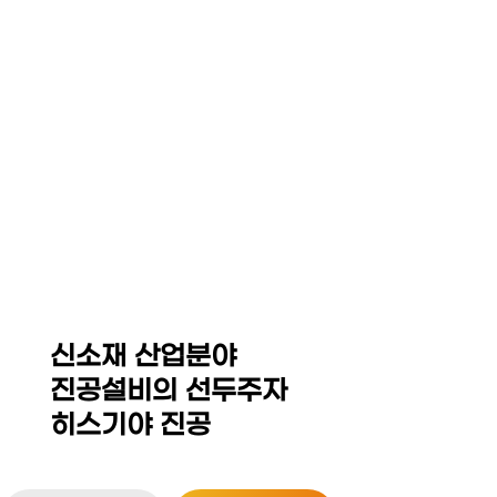
☰
HEZKIAH VACUUM CO,.
LED Equipment System
Thin Film Coating / MOCVD Equipment
Sintering Furnace / Hot Press
Isostatic Press(Dry Bag,CIP,WP,HIP)
신소재 산업분야
진공설비의 선두주자
히스기야 진공