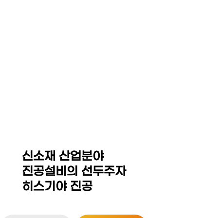
☰
HEZKIAH VACUUM CO,.
LED Equipment System
Thin Film Coating / MOCVD Equipment
Sintering Furnace / Hot Press
Isostatic Press(Dry Bag,CIP,WP,HIP)
신소재 산업분야
진공설비의 선두주자
히스기야 진공