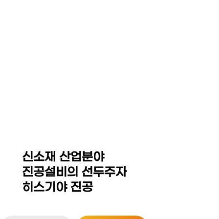
☰
HEZKIAH VACUUM CO,.
LED Equipment System
Thin Film Coating / MOCVD Equipment
Sintering Furnace / Hot Press
Isostatic Press(Dry Bag,CIP,WP,HIP)
신소재 산업분야
진공설비의 선두주자
히스기야 진공