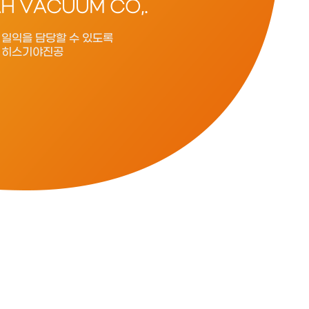
AH VACUUM CO,.
 일익을 담당할 수 있도록
 히스기야진공