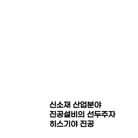
HEZKIAH VACUUM CO,.
LED Equipment System
Thin Film Coating / MOCVD Equipment
Sintering Furnace / Hot Press
Isostatic Press(Dry Bag,CIP,WP,HIP)
신소재 산업분야
진공설비의 선두주자
히스기야 진공