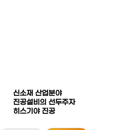
☰
HEZKIAH VACUUM CO,.
LED Equipment System
Thin Film Coating / MOCVD Equipment
Sintering Furnace / Hot Press
Isostatic Press(Dry Bag,CIP,WP,HIP)
신소재 산업분야
진공설비의 선두주자
히스기야 진공