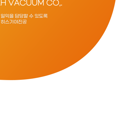
AH VACUUM CO,.
 일익을 담당할 수 있도록
 히스기야진공