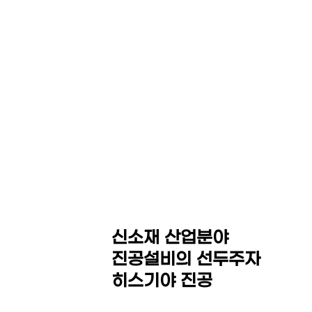
HEZKIAH VACUUM CO,.
LED Equipment System
Thin Film Coating / MOCVD Equipment
Sintering Furnace / Hot Press
Isostatic Press(Dry Bag,CIP,WP,HIP)
신소재 산업분야
진공설비의 선두주자
히스기야 진공